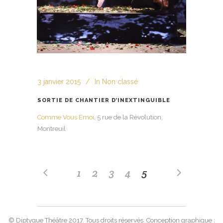
3 janvier 2015
In
Non classé
SORTIE DE CHANTIER D’INEXTINGUIBLE
Comme Vous Emoi
, 5 rue de la Révolution,
Montreuil
1
2
3
4
5
© Diptyque Théâtre 2017. Tous droits réservés. Conception graphique :