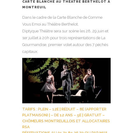
CARTE BLANCHE AU THÉÂTRE BERTHELOT À
MONTREUIL
Dans le cadre de la Carte Blanche de Comme
Vous Emoi au Théâtre Berthelot,
Diptyque Théâtre sera sur scène les 28, 29 juin et
1er juillet à 20h pour trois représentations de La
Gourmandise, premier volet autour des 7 péchés
capitaux.
TARIFS : PLEIN – 12E | RÉDUIT – 8E (APPORTER
PLATMAISON) | – DE 12 ANS – 5E | GRATUIT –
CHÔMEURS MONTREUILLOIS ET ALLOCATAIRES
RSA
RÉSERVATIONS AU 01 71 89 26 70 OU PAR MAIL