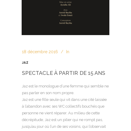
18 décembre 2016
In
JAZ
SPECTACLE À PARTIR DE 15 ANS
Jaz est le monologue d’une femme qui semble ne
pas parler en son nom propre.
Jaz est une fille seule qui vit dans une cité laissée
à l’abandon avec ses WC collectifs bouchés que
personne ne vient réparer. Au milieu de cette
décrépitude, Jaz est un pilier qui ne rompt pas,
jusqu’au jour où l’un de ses voisins, qui l’observait