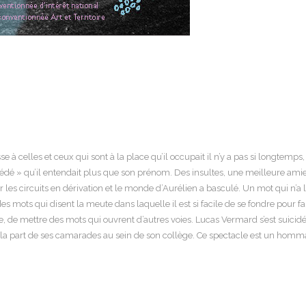
 celles et ceux qui sont à la place qu’il occupait il n’y a pas si longtemps, i
e pédé » qu’il entendait plus que son prénom. Des insultes, une meilleure amie
les circuits en dérivation et le monde d’Aurélien a basculé. Un mot qui n’a l’a
s mots qui disent la meute dans laquelle il est si facile de se fondre pour f
se, de mettre des mots qui ouvrent d’autres voies. Lucas Vermard s’est suicidé 
 la part de ses camarades au sein de son collège. Ce spectacle est un hom