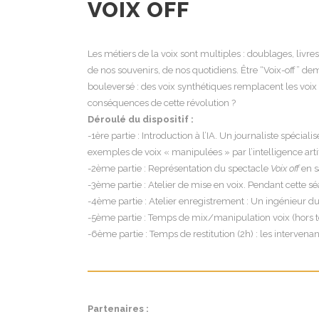
VOIX OFF
Les métiers de la voix sont multiples : doublages, livre
de nos souvenirs, de nos quotidiens. Être “Voix-off” dem
bouleversé : des voix synthétiques remplacent les voix
conséquences de cette révolution ?
Déroulé du dispositif :
-1ère partie : Introduction à l’IA. Un journaliste spécial
exemples de voix « manipulées » par l’intelligence artif
-2ème partie : Représentation du spectacle
Voix off
en s
-3ème partie : Atelier de mise en voix. Pendant cette séa
-4ème partie : Atelier enregistrement : Un ingénieur d
-5ème partie : Temps de mix/manipulation voix (hors 
-6ème partie : Temps de restitution (2h) : les interven
Partenaires :