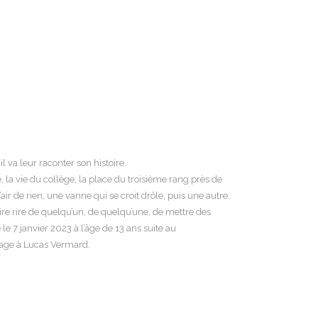
l va leur raconter son histoire.
, la vie du collège, la place du troisième rang près de
ir de rien, une vanne qui se croit drôle, puis une autre,
aire rire de quelqu’un, de quelqu’une, de mettre des
le 7 janvier 2023 à l’âge de 13 ans suite au
mage à Lucas Vermard.