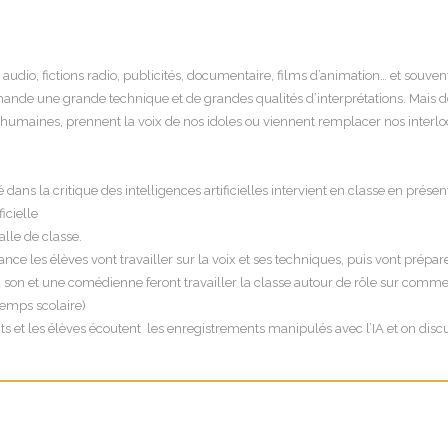
s audio, fictions radio, publicités, documentaire, films d’animation… et souven
ande une grande technique et de grandes qualités d’interprétations. Mais depuis
 humaines, prennent la voix de nos idoles ou viennent remplacer nos interloc
isé dans la critique des intelligences artificielles intervient en classe en prés
icielle
alle de classe.
nce les élèves vont travailler sur la voix et ses techniques, puis vont prépare
u son et une comédienne feront travailler la classe autour de rôle sur comm
temps scolaire)
ants et les élèves écoutent les enregistrements manipulés avec l’IA et on dis