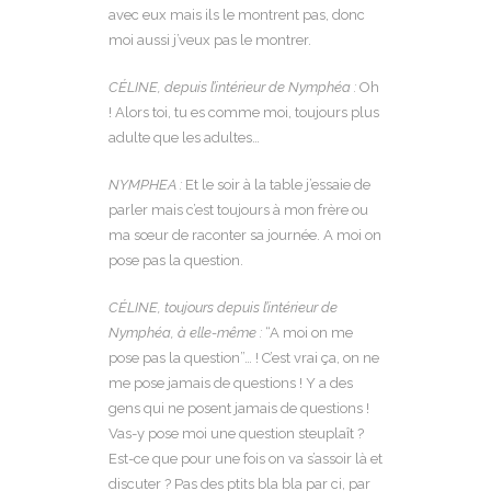
avec eux mais ils le montrent pas, donc
moi aussi j’veux pas le montrer.
CÉLINE, depuis l’intérieur de Nymphéa :
Oh
! Alors toi, tu es comme moi, toujours plus
adulte que les adultes…
NYMPHEA :
Et le soir à la table j’essaie de
parler mais c’est toujours à mon frère ou
ma sœur de raconter sa journée. A moi on
pose pas la question.
CÉLINE, toujours depuis l’intérieur de
Nymphéa, à elle-même :
“A moi on me
pose pas la question”… ! C’est vrai ça, on ne
me pose jamais de questions ! Y a des
gens qui ne posent jamais de questions !
Vas-y pose moi une question steuplaît ?
Est-ce que pour une fois on va s’assoir là et
discuter ? Pas des ptits bla bla par ci, par