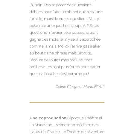
là, hein. Pas se poser des questions
débiles pour faire semblant qu’on est une
famille, mais de vraies questions. Vas-y
pose moi une question steuplaît ? Si les
questions m’avaient été posées, j’aurais
gagné des mots, je m’y serais accrochée
comme jamais. Moi ok j’arrive pas à aller
au bout d’une phrase mais j’écoute,
j’écoute de toutes mes oreilles, mes
oreilles elles sont plus fortes pour parler
que ma bouche, c’est comme ça !
Céline Clergé et Mona El Yafi
Une coproduction
Diptyque Théâtre et
La Manekine – scène intermédiaire des
Hauts-de-France, Le Théâtre de l’Aventure