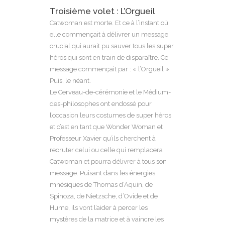
Troisième volet : L’Orgueil
Catwoman est morte. Et ce à l’instant où
elle commençait à délivrer un message
crucial qui aurait pu sauver tous les super
héros qui sont en train de disparaître. Ce
message commençait par : « l’Orgueil ».
Puis, le néant.
Le Cerveau-de-cérémonie et le Médium-
des-philosophes ont endossé pour
l’occasion leurs costumes de super héros
et c’est en tant que Wonder Woman et
Professeur Xavier qu’ils cherchent à
recruter celui ou celle qui remplacera
Catwoman et pourra délivrer à tous son
message. Puisant dans les énergies
mnésiques de Thomas d’Aquin, de
Spinoza, de Nietzsche, d’Ovide et de
Hume, ils vont l’aider à percer les
mystères de la matrice et à vaincre les