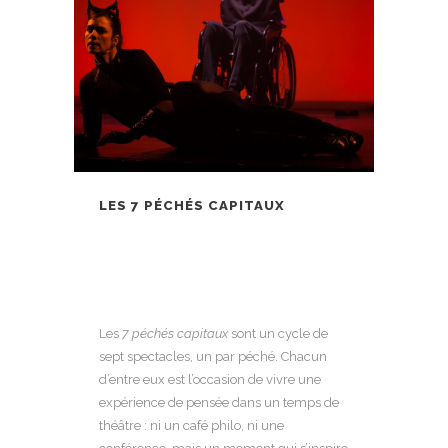
LES 7 PÉCHÉS CAPITAUX
Les
7 péchés capitaux
sont un cycle de
sept spectacles, un par péché. Chacun
d’entre eux est l’occasion de vivre une
expérience de pensée dans un temps de
théâtre : ni un café philo, ni une