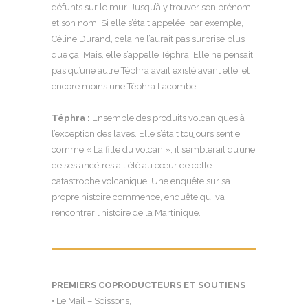
défunts sur le mur. Jusqu’à y trouver son prénom
et son nom. Si elle s’était appelée, par exemple,
Céline Durand, cela ne l’aurait pas surprise plus
que ça. Mais, elle s’appelle Téphra. Elle ne pensait
pas qu’une autre Téphra avait existé avant elle, et
encore moins une Téphra Lacombe.
Téphra :
Ensemble des produits volcaniques à
l’exception des laves. Elle s’était toujours sentie
comme « La fille du volcan », il semblerait qu’une
de ses ancêtres ait été au cœur de cette
catastrophe volcanique. Une enquête sur sa
propre histoire commence, enquête qui va
rencontrer l’histoire de la Martinique.
PREMIERS COPRODUCTEURS ET SOUTIENS
• Le Mail – Soissons,