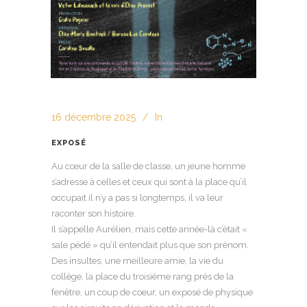
16 décembre 2025
In
EXPOSÉ
Au cœur de la salle de classe, un jeune homme
s’adresse à celles et ceux qui sont à la place qu’il
occupait il n’y a pas si longtemps, il va leur
raconter son histoire.
Il s’appelle Aurélien, mais cette année-là c’était «
sale pédé » qu’il entendait plus que son prénom.
Des insultes, une meilleure amie, la vie du
collège, la place du troisième rang près de la
fenêtre, un coup de coeur, un exposé de physique